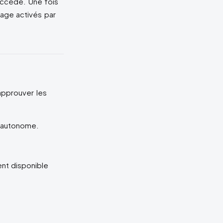
accède. Une fois
age activés par
approuver les
 autonome.
nt disponible