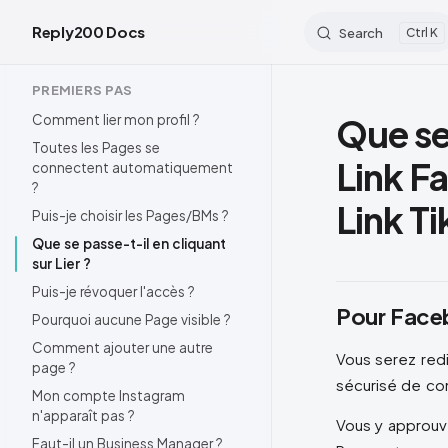
Reply200 Docs
Search
K
Skip to content
Sidebar Navigation
PREMIERS PAS
Comment lier mon profil ?
Que se 
Toutes les Pages se
Link F
connectent automatiquement
?
Link Ti
Puis-je choisir les Pages/BMs ?
Que se passe-t-il en cliquant
sur Lier ?
Puis-je révoquer l'accès ?
Pour Face
Pourquoi aucune Page visible ?
Comment ajouter une autre
Vous serez redi
page ?
sécurisé de co
Mon compte Instagram
n'apparaît pas ?
Vous y approuve
Faut-il un Business Manager ?