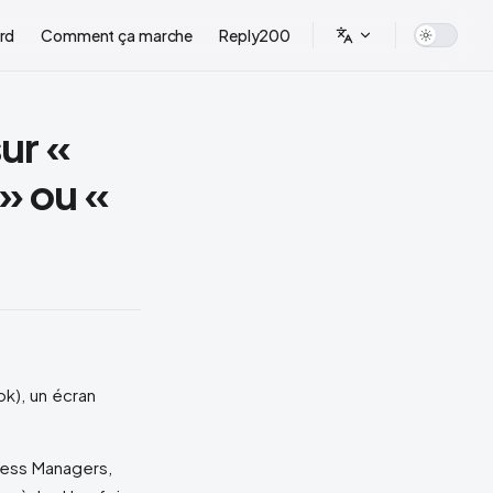
rd
Comment ça marche
Reply200
ur «
 » ou «
ok), un écran
ness Managers,