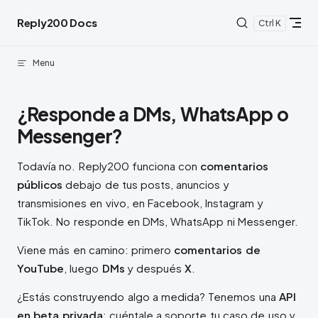
Skip to content
Reply200 Docs
K
Menu
¿Responde a DMs, WhatsApp o
Messenger?
Todavía no. Reply200 funciona con
comentarios
públicos
debajo de tus posts, anuncios y
transmisiones en vivo, en Facebook, Instagram y
TikTok. No responde en DMs, WhatsApp ni Messenger.
Viene más en camino: primero
comentarios de
YouTube
, luego
DMs
y después
X
.
¿Estás construyendo algo a medida? Tenemos una
API
en beta privada
: cuéntale a soporte tu caso de uso y